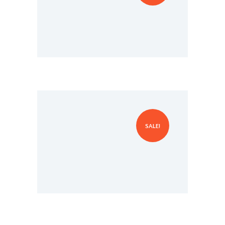
The Arts of Life Coaching
$
9.99
SALE!
$
12.89