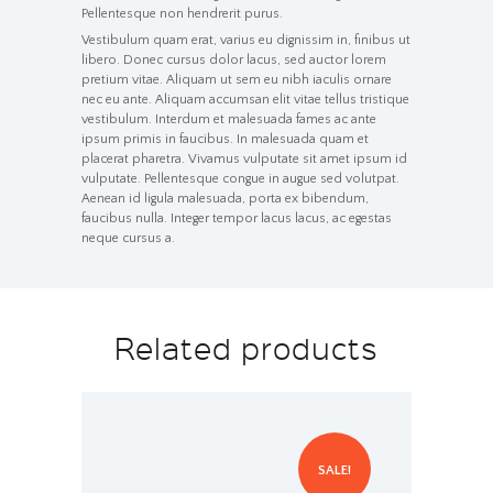
Pellentesque non hendrerit purus.
Vestibulum quam erat, varius eu dignissim in, finibus ut
libero. Donec cursus dolor lacus, sed auctor lorem
pretium vitae. Aliquam ut sem eu nibh iaculis ornare
nec eu ante. Aliquam accumsan elit vitae tellus tristique
vestibulum. Interdum et malesuada fames ac ante
ipsum primis in faucibus. In malesuada quam et
placerat pharetra. Vivamus vulputate sit amet ipsum id
vulputate. Pellentesque congue in augue sed volutpat.
Aenean id ligula malesuada, porta ex bibendum,
faucibus nulla. Integer tempor lacus lacus, ac egestas
neque cursus a.
Related products
Life Coaching
$
9.00
SALE!
$
10.59