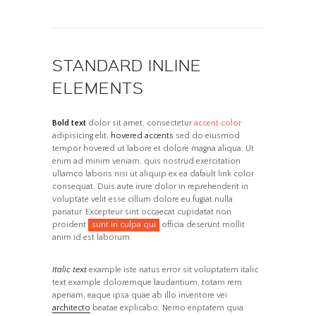
STANDARD INLINE
ELEMENTS
Bold text
dolor sit amet, consectetur
accent color
adipisicing elit,
hovered accents
sed do eiusmod
tempor hovered ut labore et dolore magna aliqua. Ut
enim ad minim veniam, quis nostrud exercitation
ullamco laboris nisi ut aliquip ex ea dafault link color
consequat. Duis aute irure dolor in reprehenderit in
voluptate velit esse cillum dolore eu fugiat nulla
pariatur. Excepteur sint occaecat cupidatat non
proident
sunt in culpa qui
officia deserunt mollit
anim id est laborum.
Italic text
example iste natus error sit voluptatem italic
text example doloremque laudantium, totam rem
aperiam, eaque ipsa quae ab illo inventore vei
architecto
beatae explicabo. Nemo enptatem quia