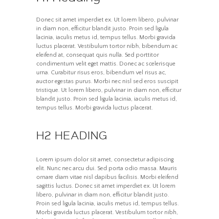
Donec sit amet imperdiet ex. Ut lorem libero, pulvinar
in diam non, efficitur blandit justo. Proin sed ligula
lacinia, iaculis metus id, tempus tellus. Morbi gravida
luctus placerat. Vestibulum tortor nibh, bibendum ac
eleifend at, consequat quis nulla. Sed porttitor
condimentum velit eget mattis. Donec ac scelerisque
urna. Curabitur risus eros, bibendum vel risus ac,
auctor egestas purus. Morbi nec nisl sed eros suscipit
tristique. Ut lorem libero, pulvinar in diam non, efficitur
blandit justo. Proin sed ligula lacinia, iaculis metus id,
tempus tellus. Morbi gravida luctus placerat.
H2 HEADING
Lorem ipsum dolor sit amet, consectetur adipiscing
elit. Nunc nec arcu dui. Sed porta odio massa. Mauris
ornare diam vitae nisl dapibus facilisis. Morbi eleifend
sagittis luctus. Donec sit amet imperdiet ex. Ut lorem
libero, pulvinar in diam non, efficitur blandit justo.
Proin sed ligula lacinia, iaculis metus id, tempus tellus.
Morbi gravida luctus placerat. Vestibulum tortor nibh,