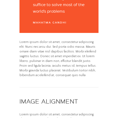
suffice to solve most of the
world’s problems
MAHATMA GANDHI
Lorem ipsum dolor sit amet, consectetur adipiscing
elit. Nunc nec arcu dui. Sed porta odio massa. Mauris
ornare diam vitae nisl dapibus facilisis. Morbi eleifend
sagittis luctus. Donec sit amet imperdiet ex. Ut lorem
libero, pulvinar in diam non, efficitur blandit justo.
Proin sed ligula lacinia, iaculis metus id, tempus tellus.
Morbi gravida luctus placerat. Vestibulum tortor nibh,
bibendum ac eleifend at, consequat quis nulla
IMAGE ALIGNMENT
Lorem ipsum dolor sit amet, consectetur adipiscing