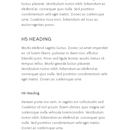
luctus placerat. Vestibulum tortor nibh, bibendum ac
eleifend at, consequat quis nulla. Sed porttitor
condimentum velit eget mattis. Donec ac scelerisque
urna. Curabitur risus eros, bibendum vel risus ac,
auctor egestas purus.
H5 HEADING
Morbi eleifend sagittis luctus. Donec sit amet imperdiet
ex. Ut lorem libero, pulvinar in diam non, efficitur
blandit justo. Proin sed ligula lacinia, iaculis metus id,
tempus tellus. Morbi gravida luctus placerat.
Vestibulum tortor nibh, bibendum ac eleifend at,
consequat quis nulla. Sed porttitor condimentum velit
eget mattis. Donec ac scelerisque urna.
H6 Heading
Aenean porta nisi sem, in sagittis est sollicitudin sed.
Curabitur id nisl ipsum. Etiam ultrices quis magna vel
scelerisque nulla vehicula loremcondim. Vestibulum
tortor nibh, bibendum ac eleifend at, consequat quis
nulla. Sed porttitor condimentum velit eget mattis.
Donec ac scelerisque urna.