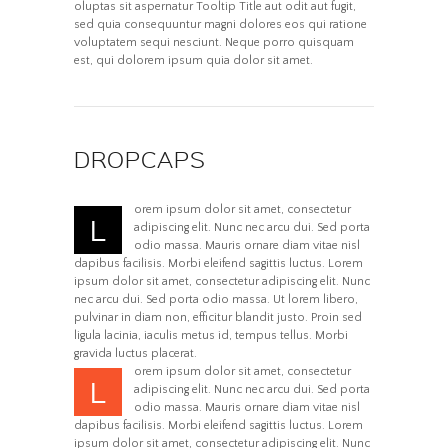
oluptas sit aspernatur Tooltip Title aut odit aut fugit,
sed quia consequuntur magni dolores eos qui ratione
voluptatem sequi nesciunt. Neque porro quisquam
est, qui dolorem ipsum quia dolor sit amet.
DROPCAPS
orem ipsum dolor sit amet, consectetur
L
adipiscing elit. Nunc nec arcu dui. Sed porta
odio massa. Mauris ornare diam vitae nisl
dapibus facilisis. Morbi eleifend sagittis luctus. Lorem
ipsum dolor sit amet, consectetur adipiscing elit. Nunc
nec arcu dui. Sed porta odio massa. Ut lorem libero,
pulvinar in diam non, efficitur blandit justo. Proin sed
ligula lacinia, iaculis metus id, tempus tellus. Morbi
gravida luctus placerat.
orem ipsum dolor sit amet, consectetur
L
adipiscing elit. Nunc nec arcu dui. Sed porta
odio massa. Mauris ornare diam vitae nisl
dapibus facilisis. Morbi eleifend sagittis luctus. Lorem
ipsum dolor sit amet, consectetur adipiscing elit. Nunc